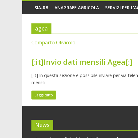
SIA-RB
ANAGRAFE AGRICOLA
SERVIZI PER L’
agea
Comparto Olivicolo
[:it]Invio dati mensili Agea[:]
[:it] In questa sezione è possibile inviare per via t
mensili
Leggi tutto
News