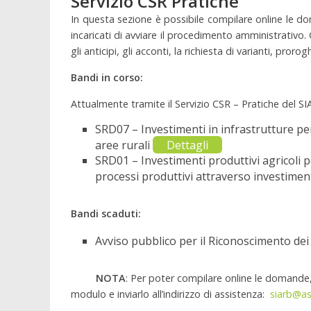
Servizio CSR Pratiche
In questa sezione è possibile compilare online le do
incaricati di avviare il procedimento amministrativo. G
gli anticipi, gli acconti, la richiesta di varianti, proro
Bandi in corso:
Attualmente tramite il Servizio CSR – Pratiche del S
SRD07 – Investimenti in infrastrutture per 
aree rurali
Dettagli
SRD01 – Investimenti produttivi agricoli p
processi produttivi attraverso investiment
Bandi scaduti:
Avviso pubblico per il Riconoscimento dei 
NOTA
: Per poter compilare online le domande, 
modulo e inviarlo all’indirizzo di assistenza:
siarb@ass