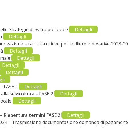
lle Strategie di Sviluppo Locale
Dettagli
tà
Dettagli
nnovazione – raccolta di idee per le filiere innovative 2023-
tà
Dettagli
nimale
Dettagli
Dettagli
Dettagli
gli
 – FASE 2
Dettagli
alla selvicoltura – FASE 2
Dettagli
locale
Dettagli
 –
Riapertura termini FASE 2
Dettagli
 2024 – Trasmissione documentazione domanda di pagamen