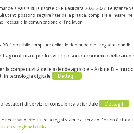
mande a valere sulle risorse CSR Basilicata 2023-2027. Le istanze ve
li utenti possono seguire l’iter della pratica, compilare e inviare, ne
ghe, recessi e la comunicazione di fine lavori.
IA-RB è possibile compilare online le domande per i seguenti bandi:
l’ agricoltura e per lo sviluppo socio-economico delle aree rur
er la competitività delle aziende agricole – Azione D – Intro
i in tecnologia digitale
Dettagli
prestatori di servizi di consulenza aziendale
Dettagli
è necessario effettuare la registrazione al servizio. Se non è stata
istenza.regione.basilicata.it
: