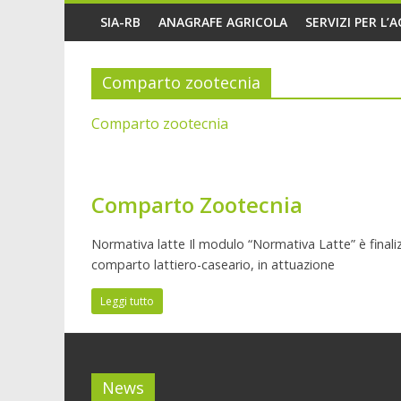
SIA-RB
ANAGRAFE AGRICOLA
SERVIZI PER L’
Comparto zootecnia
Comparto zootecnia
Comparto Zootecnia
Normativa latte Il modulo “Normativa Latte” è finalizz
comparto lattiero-caseario, in attuazione
Leggi tutto
News