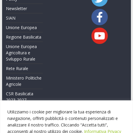
Newsletter
SIAN
Unione Europea
Regione Basilicata
Unione Europea
Agricoltura e
Sviluppo Rurale
Rete Rurale
Ministero Politiche
Agricole
CSR Basilicata
2023-2027
Feasr Basilicata
Utilizziamo i cookie per migliorare la tua esperienza di
2014-2020
navigazione, offrirti pubblicità o contenuti personalizzati e
analizzare il nostro traffico. Cliccando “Accetta tutti”,
Feasr Basilicata
acconsenti al nostro utilizzo dei cookie.
Informativa Privacy
2007-2014