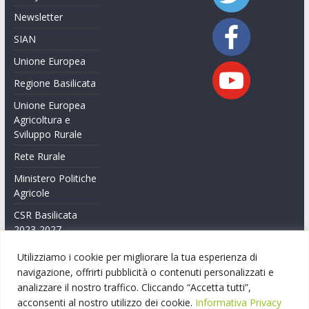
Newsletter
SIAN
Unione Europea
Regione Basilicata
Unione Europea
Agricoltura e
Sviluppo Rurale
Rete Rurale
Ministero Politiche
Agricole
CSR Basilicata
2023-2027
Feasr Basilicata
Utilizziamo i cookie per migliorare la tua esperienza di
2014-2020
navigazione, offrirti pubblicità o contenuti personalizzati e
analizzare il nostro traffico. Cliccando “Accetta tutti”,
Feasr Basilicata
acconsenti al nostro utilizzo dei cookie.
Informativa Privacy
2007-2014