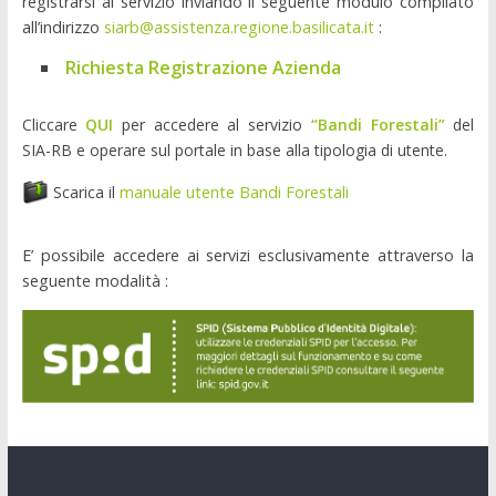
registrarsi al servizio inviando il seguente modulo compilato
all’indirizzo
siarb@assistenza.regione.basilicata.it
:
Richiesta Registrazione Azienda
Cliccare
QUI
per accedere al servizio
“Bandi Forestali”
del
SIA-RB e operare sul portale in base alla tipologia di utente.
Scarica il
manuale utente Bandi Forestali
E’ possibile accedere ai servizi esclusivamente attraverso la
seguente modalità :