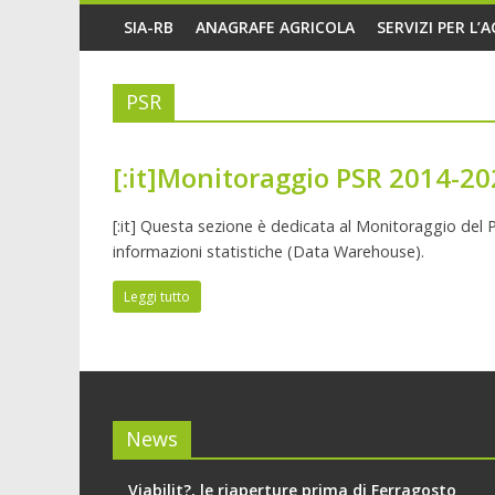
SIA-RB
ANAGRAFE AGRICOLA
SERVIZI PER L’
PSR
[:it]Monitoraggio PSR 2014-20
[:it] Questa sezione è dedicata al Monitoraggio del
informazioni statistiche (Data Warehouse).
Leggi tutto
News
Viabilit?, le riaperture prima di Ferragosto