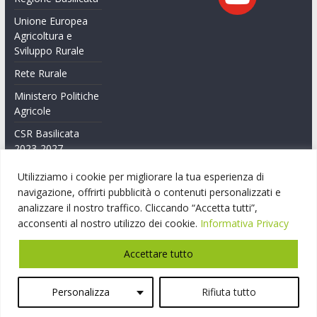
Unione Europea
Agricoltura e
Sviluppo Rurale
Rete Rurale
Ministero Politiche
Agricole
CSR Basilicata
2023-2027
Feasr Basilicata
Utilizziamo i cookie per migliorare la tua esperienza di
2014-2020
navigazione, offrirti pubblicità o contenuti personalizzati e
analizzare il nostro traffico. Cliccando “Accetta tutti”,
Feasr Basilicata
acconsenti al nostro utilizzo dei cookie.
Informativa Privacy
2007-2014
Accettare tutto
Personalizza
Rifiuta tutto