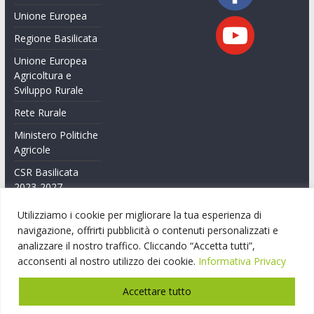
Unione Europea
Regione Basilicata
Unione Europea
Agricoltura e
Sviluppo Rurale
Rete Rurale
Ministero Politiche
Agricole
CSR Basilicata
2023-2027
Feasr Basilicata
Utilizziamo i cookie per migliorare la tua esperienza di
2014-2020
navigazione, offrirti pubblicità o contenuti personalizzati e
analizzare il nostro traffico. Cliccando “Accetta tutti”,
Feasr Basilicata
acconsenti al nostro utilizzo dei cookie.
Informativa Privacy
2007-2014
Accettare tutto