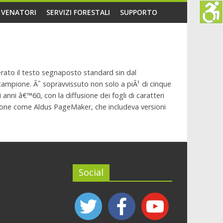
O VENATORI
SERVIZI FORESTALI
SUPPORTO
rato il testo segnaposto standard sin dal
campione. Ãˆ sopravvissuto non solo a piÃ¹ di cinque
nni â€™60, con la diffusione dei fogli di caratteri
ione come Aldus PageMaker, che includeva versioni
Social