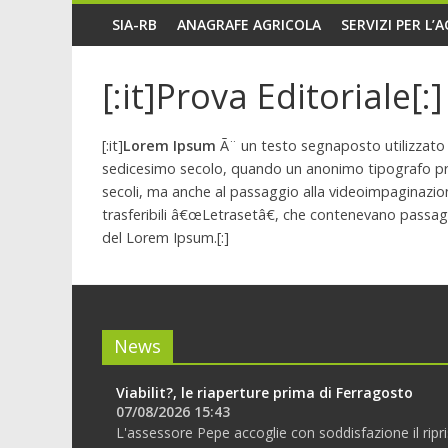
SIA-RB
ANAGRAFE AGRICOLA
SERVIZI PER L’
[:it]Prova Editoriale[:]
[:it]
Lorem Ipsum
Ã¨ un testo segnaposto utilizzato 
sedicesimo secolo, quando un anonimo tipografo pres
secoli, ma anche al passaggio alla videoimpaginazion
trasferibili â€œLetrasetâ€, che contenevano passa
del Lorem Ipsum.[:]
News
Viabilit?, le riaperture prima di Ferragosto
07/08/2026 15:43
L'assessore Pepe accoglie con soddisfazione il ripri