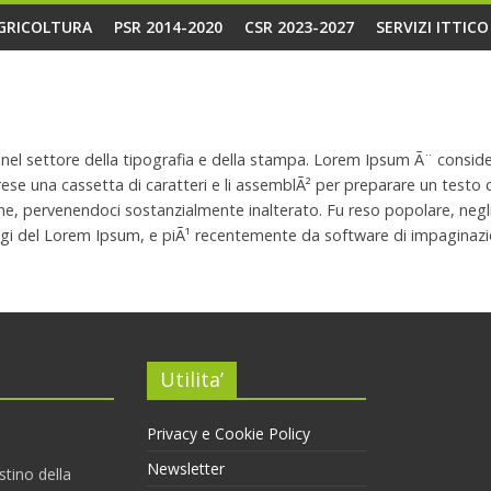
AGRICOLTURA
PSR 2014-2020
CSR 2023-2027
SERVIZI ITTIC
nel settore della tipografia e della stampa. Lorem Ipsum Ã¨ conside
e una cassetta di caratteri e li assemblÃ² per preparare un testo 
e, pervenendoci sostanzialmente inalterato. Fu reso popolare, negli a
ggi del Lorem Ipsum, e piÃ¹ recentemente da software di impaginaz
Utilita’
Privacy e Cookie Policy
Newsletter
stino della