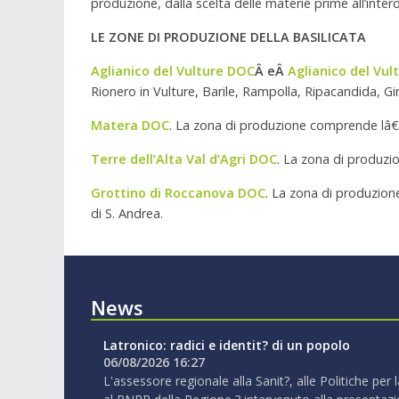
produzione, dalla scelta delle materie prime all’inter
LE ZONE DI PRODUZIONE DELLA BASILICATA
Aglianico del Vulture DOC
Â eÂ
Aglianico del Vu
Rionero in Vulture, Barile, Rampolla, Ripacandida, G
Matera DOC
. La zona di produzione comprende lâ€™i
Terre dell’Alta Val d’Agri DOC
. La zona di produzi
Grottino di Roccanova DOC
. La zona di produzion
di S. Andrea.
News
Latronico: radici e identit? di un popolo
06/08/2026 16:27
L'assessore regionale alla Sanit?, alle Politiche per