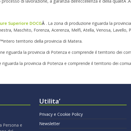
o processo di lavorazione, a garanzia dell’eccellenza e della qualitÃ .
lture Superiore DOCG
Â
. La zona di produzione riguarda la provinci
inestra, Maschito, Forenza, Acerenza, Melfi, Atella, Venosa, Lavello,
ntero territorio della provincia di Matera.
one riguarda la provincia di Potenza e comprende il territorio dei c
e riguarda la provincia di Potenza e comprende il territorio dei c
Utilita’
Privacy e Cookie Policy
Newsletter
 la Persona e