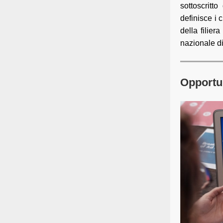
sottoscritt
definisce i 
della filier
nazionale di
Opportun