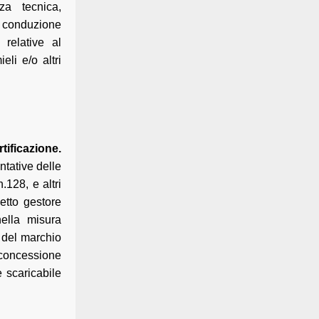
za tecnica,
a conduzione
 relative al
eli e/o altri
tificazione.
tative delle
.128, e altri
etto gestore
ella misura
o del marchio
a concessione
 scaricabile