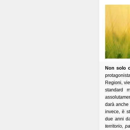
Non solo o
protagonist
Regioni, vie
standard mi
assolutament
darà anche a
invece, è s
due anni da
territorio, 