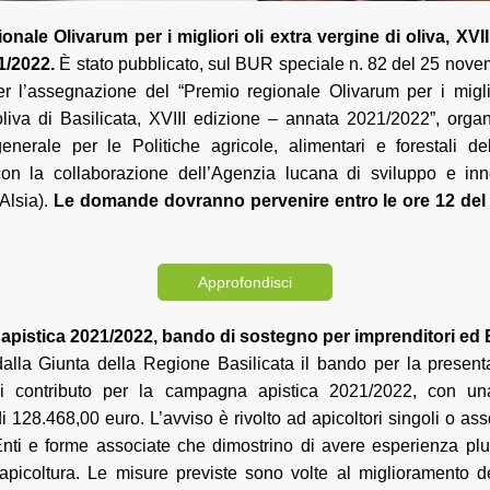
onale Olivarum per i migliori oli extra vergine di oliva, XVII
1/2022.
È stato pubblicato, sul BUR speciale n. 82 del 25 nove
r l’assegnazione del “Premio regionale Olivarum per i miglio
oliva di Basilicata, XVIII edizione – annata 2021/2022”, organ
enerale per le Politiche agricole, alimentari e forestali d
con la collaborazione dell’Agenzia lucana di sviluppo e in
(Alsia).
Le domande dovranno pervenire entro le ore 12 del
Approfondisci
pistica 2021/2022, bando di sostegno per imprenditori ed E
alla Giunta della Regione Basilicata il bando per la present
 contributo per la campagna apistica 2021/2022, con un
i 128.468,00 euro. L’avviso è rivolto ad apicoltori singoli o assoc
 Enti e forme associate che dimostrino di avere esperienza plu
’apicoltura. Le misure previste sono volte al miglioramento de