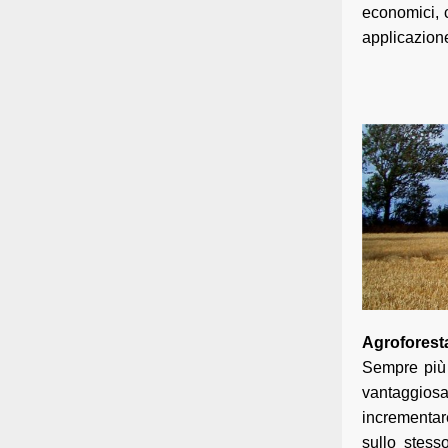
economici, c
applicazion
Agroforesta
Sempre più 
vantaggios
incrementare
sullo stes