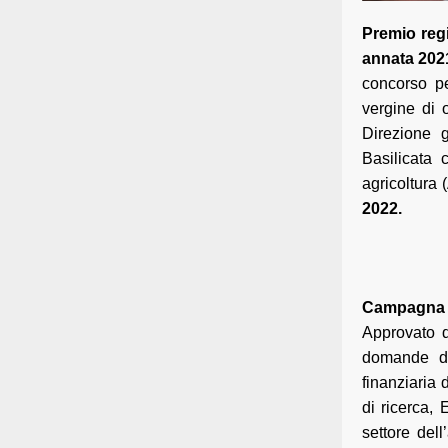
Premio regi
annata 202
concorso pe
vergine di 
Direzione g
Basilicata 
agricoltura 
2022.
Campagna a
Approvato d
domande di
finanziaria d
di ricerca,
settore dell