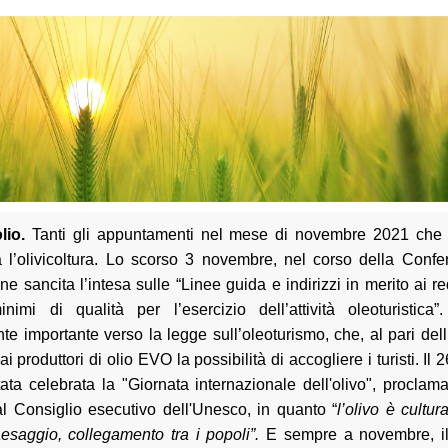
lio.
Tanti gli appuntamenti nel mese di novembre 2021 che 
a l’olivicoltura. Lo scorso 3 novembre, nel corso della Confe
ne sancita l’intesa sulle “Linee guida e indirizzi in merito ai req
nimi di qualità per l’esercizio dell’attività oleoturistic
e importante verso la legge sull’oleoturismo, che, al pari del
i produttori di olio EVO la possibilità di accogliere i turisti. Il
tata celebrata la "Giornata internazionale dell'olivo", proclam
l Consiglio esecutivo dell'Unesco, in quanto “
l’olivo è cultu
paesaggio, collegamento tra i popoli”.
E sempre a
novembre, il