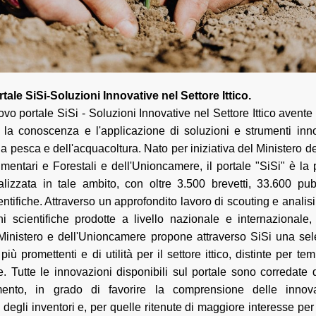
rtale SiSi-Soluzioni Innovative nel Settore Ittico.
ovo portale SiSi - Soluzioni Innovative nel Settore Ittico avente l
la conoscenza e l'applicazione di soluzioni e strumenti innov
a pesca e dell'acquacoltura. Nato per iniziativa del Ministero de
imentari e Forestali e dell'Unioncamere, il portale "SiSi" è l
alizzata in tale ambito, con oltre 3.500 brevetti, 33.600 pub
entifiche. Attraverso un approfondito lavoro di scouting e analisi 
ni scientifiche prodotte a livello nazionale e internazionale
 Ministero e dell'Unioncamere propone attraverso SiSi una sel
più promettenti e di utilità per il settore ittico, distinte per tem
e. Tutte le innovazioni disponibili sul portale sono corredate 
mento, in grado di favorire la comprensione delle innov
egli inventori e, per quelle ritenute di maggiore interesse per 