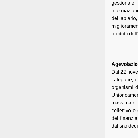
gestionale
informazion
dell’apiari
migliorament
prodotti dell
Agevolazion
Dal 22 nove
categorie, i
organismi d
Unioncamer
massima di 1
collettivo o
del finanzi
dal sito ded