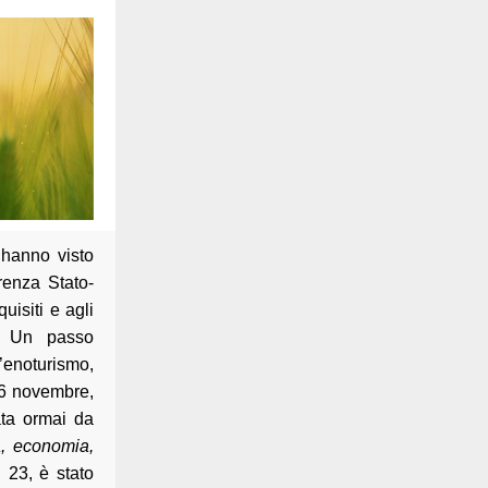
hanno visto
renza Stato-
uisiti e agli
a”. Un passo
l’enoturismo,
 26 novembre,
ata ormai da
ra, economia,
 23, è stato