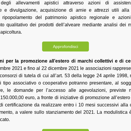
 degli allevamenti apistici attraverso azioni di assisten
e e divulgazione, acquisizione di arnie e attrezzi utili all
o, ripopolamento del patrimonio apistico regionale e azioni
o qualitativo dei prodotti dell’alveare mediante analisi dei mi
’apicoltura.
Approfondisci
i per la promozione all’estero di marchi collettivi e di cer
mbre 2021 e fino al 22 dicembre 2021 le associazioni rappresen
 consorzi di tutela di cui all’art. 53 della legge 24 aprile 1998, n
i tipo associativo o cooperativo potranno presentare, al sogg
e, le domande per l’accesso alle agevolazioni, previste n
50.000,00 euro, a fronte di iniziative di promozione all’ester
 di certificazione da realizzare entro i 10 mesi successivi all
amento, a valere sullo stanziamento del 2021. La modulistica è
icato.