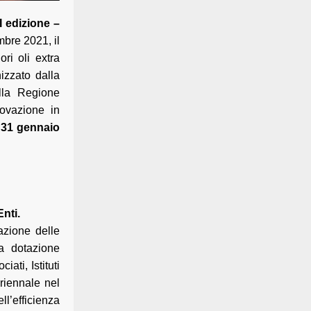
I edizione –
mbre 2021, il
ri oli extra
izzato dalla
ella Regione
novazione in
 31 gennaio
nti.
azione delle
a dotazione
iati, Istituti
riennale nel
ll’efficienza