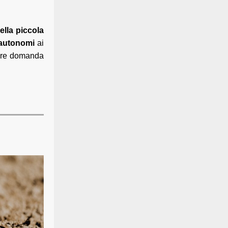
ella piccola
 autonomi
ai
tare domanda