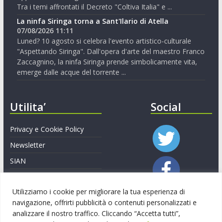
Tra i temi affrontati il Decreto "Coltiva Italia" e ...
La ninfa Siringa torna a Sant'Ilario di Atella
07/08/2026 11:11
Luned? 10 agosto si celebra l'evento artistico-culturale
"Aspettando Siringa". Dall'opera d'arte del maestro Franco
Zaccagnino, la ninfa Siringa prende simbolicamente vita,
emerge dalle acque del torrente ...
Utilita’
Social
Privacy e Cookie Policy
Newsletter
SIAN
Regione Basilicata
Utilizziamo i cookie per migliorare la tua esperienza di
Ministero Politiche Agricole
navigazione, offrirti pubblicità o contenuti personalizzati e
CSR Basilicata 2023-2027
analizzare il nostro traffico. Cliccando “Accetta tutti”,