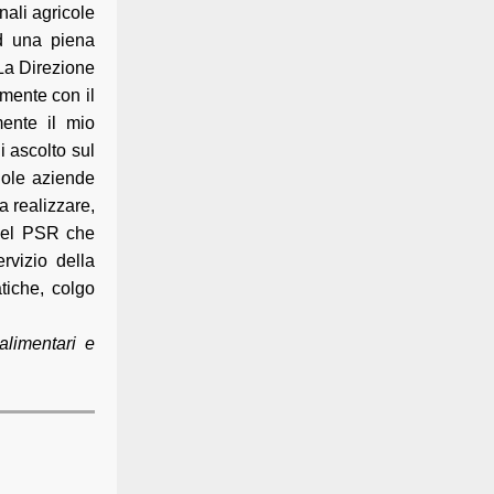
nali agricole
ad una piena
 La Direzione
amente con il
mente il mio
i ascolto sul
gole aziende
a realizzare,
 del PSR che
rvizio della
tiche, colgo
.
alimentari e