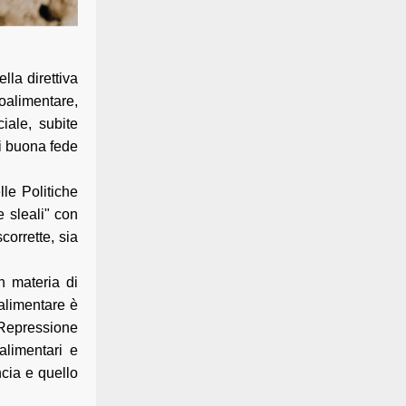
lla direttiva
roalimentare,
iale, subite
di buona fede
lle Politiche
e sleali" con
corrette, sia
in materia di
 alimentare è
e Repressione
alimentari e
ncia e quello