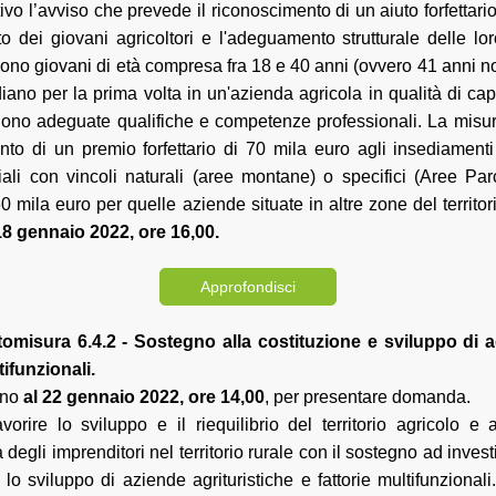
ivo l’avviso che prevede il riconoscimento di un aiuto forfettario
o dei giovani agricoltori e l'adeguamento strutturale delle lor
sono giovani di età compresa fra 18 e 40 anni (ovvero 41 anni n
iano per la prima volta in un'azienda agricola in qualità di c
ono adeguate qualifiche e competenze professionali. La misur
nto di un premio forfettario di 70 mila euro agli insediamenti 
oriali con vincoli naturali (aree montane) o specifici (Aree Pa
0 mila euro per quelle aziende situate in altre zone del territor
8 gennaio 2022, ore 16,00.
Approfondisci
misura 6.4.2 - Sostegno alla costituzione e sviluppo di a
tifunzionali.
ino
al 22 gennaio 2022, ore 14,00
, per presentare domanda.
avorire lo sviluppo e il riequilibrio del territorio agricolo e
egli imprenditori nel territorio rurale con il sostegno ad invest
lo sviluppo di aziende agrituristiche e fattorie multifunzionali