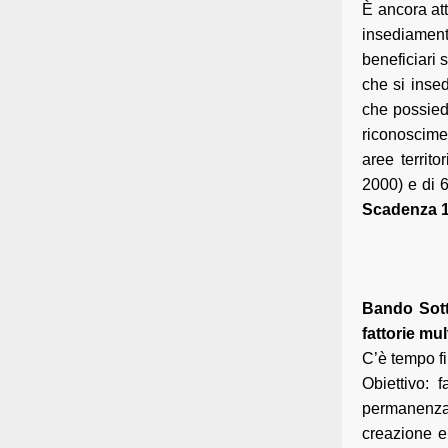
È ancora att
insediament
beneficiari 
che si insed
che possied
riconoscime
aree territ
2000) e di 6
Scadenza 1
Bando Sotto
fattorie mul
C’è tempo f
Obiettivo: f
permanenza d
creazione e 