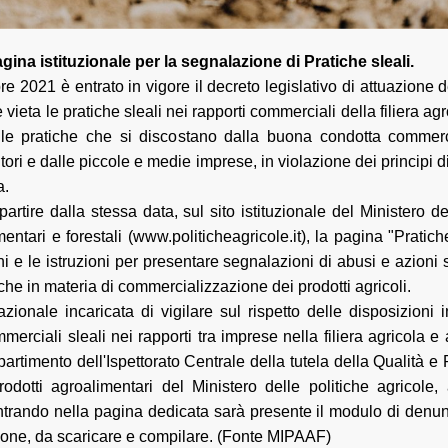
gina istituzionale per la segnalazione di Pratiche sleali.
re 2021 è entrato in vigore il decreto legislativo di attuazione de
vieta le pratiche sleali nei rapporti commerciali della filiera ag
le pratiche che si discostano dalla buona condotta commerc
ltori e dalle piccole e medie imprese, in violazione dei principi 
a.
partire dalla stessa data, sul sito istituzionale del Ministero de
mentari e forestali (www.politicheagricole.it), la pagina "Pratich
ni e le istruzioni per presentare segnalazioni di abusi e azioni s
che in materia di commercializzazione dei prodotti agricoli.
azionale incaricata di vigilare sul rispetto delle disposizioni 
merciali sleali nei rapporti tra imprese nella filiera agricola e
artimento dell'Ispettorato Centrale della tutela della Qualità 
rodotti agroalimentari del Ministero delle politiche agricole, 
Entrando nella pagina dedicata sarà presente il modulo di denu
ione, da scaricare e compilare. (Fonte MIPAAF)