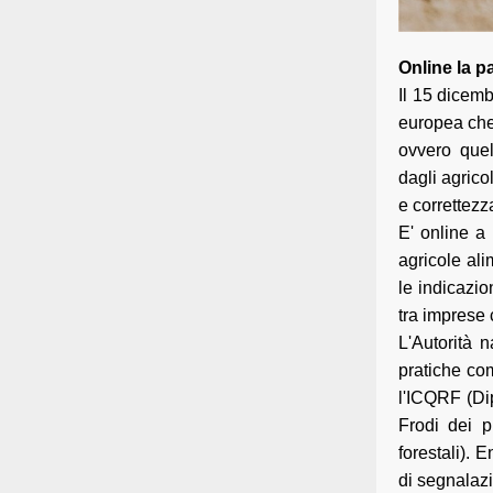
Online la pa
Il 15 dicemb
europea che 
ovvero quel
dagli agrico
e correttezz
E' online a 
agricole ali
le indicazio
tra imprese 
L'Autorità n
pratiche com
l'ICQRF (Dip
Frodi dei p
forestali). 
di segnalaz