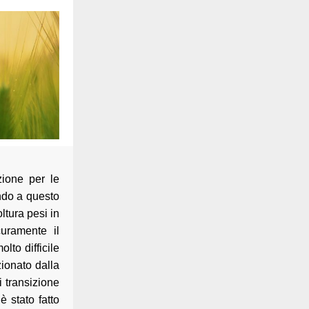
zione per le
endo a questo
ltura pesi in
uramente il
lto difficile
zionato dalla
i transizione
 stato fatto