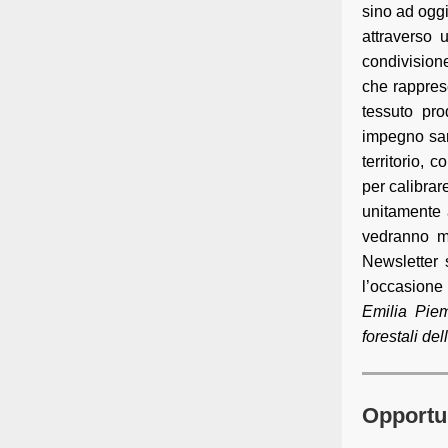
sino ad oggi
attraverso 
condivisione
che rapprese
tessuto pro
impegno sarà
territorio,
per calibrar
unitamente 
vedranno mo
Newsletter 
l’occasione 
Emilia Piem
forestali de
Opportun