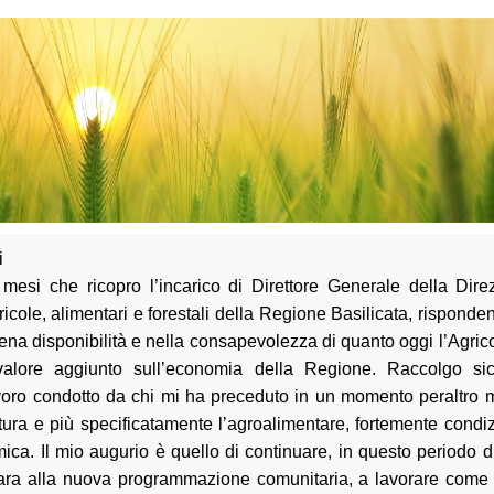
i
mesi che ricopro l’incarico di Direttore Generale della Dire
ricole, alimentari e forestali della Regione Basilicata, rispond
ena disponibilità e nella consapevolezza di quanto oggi l’Agrico
 valore aggiunto sull’economia della Regione. Raccolgo sic
voro condotto da chi mi ha preceduto in un momento peraltro mo
ltura e più specificatamente l’agroalimentare, fortemente condi
ica. Il mio augurio è quello di continuare, in questo periodo d
ara alla nuova programmazione comunitaria, a lavorare come è