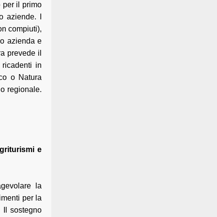
 per il primo
o aziende. I
on compiuti),
apo azienda e
a prevede il
ricadenti in
rco o Natura
io regionale.
griturismi e
 agevolare la
imenti per la
. Il sostegno