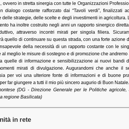
, ovvero in stretta sinergia con tutte le Organizzazioni Professio
un dialogo costante rafforzato dai “Tavoli verdi”, finalizzati 
 delle strategie, delle scelte e degli investimenti in agricoltura.
nto ha inoltre costruito negli anni un rapporto sinergico dirett
duttivo, attraverso incontri mirati per singola filiera. Sicura
 quello di continuare su questa strada, con una forte azione d
 consapevole della necessità di un rapporto costante con le sin
e al meglio le misure di sostegno e di promozione che andremo 
a quelle di informazione e sensibilizzazione ai nuovi bandi
menti mirati di divulgazione. Augurandomi che anche il se
sia per voi una ulteriore fonte di informazioni e di buone pra
per far giungere a tutti il mio più sincero augurio di Buon Natale
ontese (DG - Direzione Generale per le Politiche agricole, 
lla regione Basilicata)
ità in rete