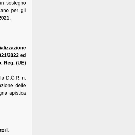
un sostegno
cano per gli
2021.
alizzazione
2021/2022 ed
. Reg. (UE)
la D.G.R. n.
azione delle
gna apistica
ori.