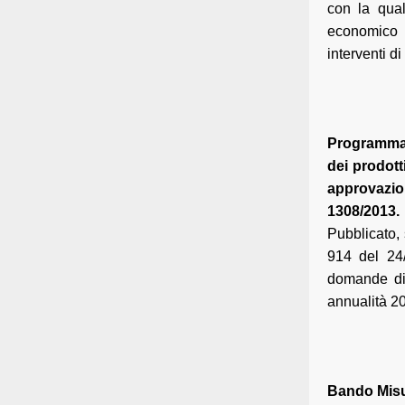
con la qua
economico p
interventi d
Programma 
dei prodott
approvazio
1308/2013.
Pubblicato,
914 del 24/
domande di 
annualità 2
Bando Misur