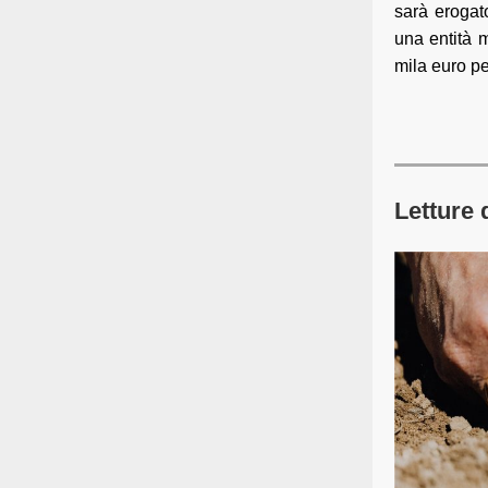
sarà erogat
una entità m
mila euro p
Letture