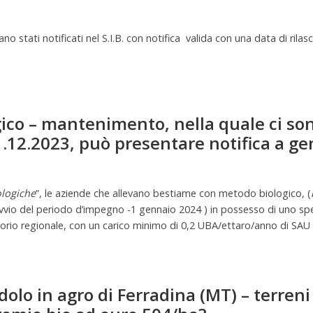
 stati notificati nel S.I.B. con notifica valida con una data di rilas
gico – mantenimento, nella quale ci so
 31.12.2023, può presentare notifica a g
ologiche
”, le aziende che allevano bestiame con metodo biologico, (
vvio del periodo d’impegno -1 gennaio 2024 ) in possesso di uno spec
itorio regionale, con un carico minimo di 0,2 UBA/ettaro/anno di SAU 
olo in agro di Ferradina (MT) – terreni i