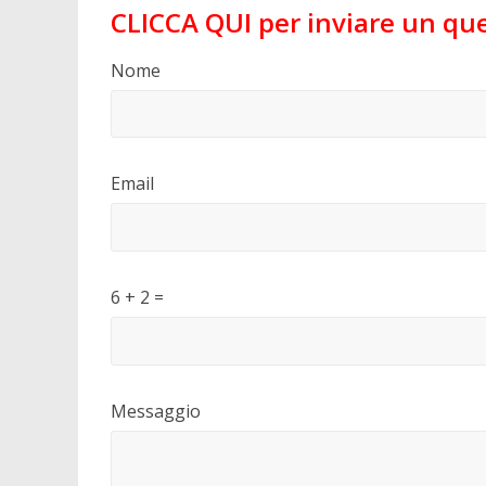
CLICCA QUI per inviare un que
Nome
Email
6 + 2 =
Please
Please
Messaggio
ignore
ignore
this
this