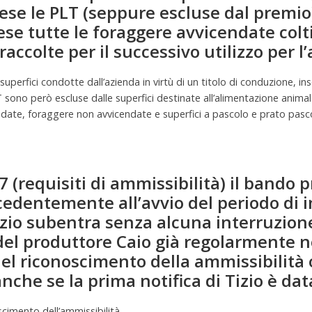
rese le PLT (seppure escluse dal prem
se tutte le foraggere avvicendate colt
accolte per il successivo utilizzo per 
uperfici condotte dall’azienda in virtù di un titolo di conduzione, inse
LT sono però escluse dalle superfici destinate all’alimentazione anim
endate, foraggere non avvicendate e superfici a pascolo e prato pasc
o 7 (requisiti di ammissibilità) il bando 
ecedentemente all’avvio del periodo di 
Tizio subentra senza alcuna interruzio
 del produttore Caio già regolarmente
nel riconoscimento della ammissibilit
che se la prima notifica di Tizio è da
scimento dell’ammissibilità.