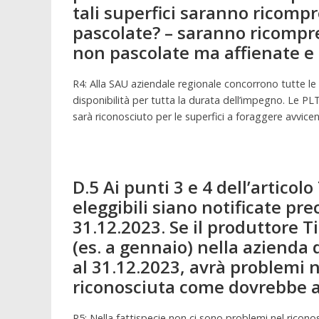
tali superfici saranno ricomp
pascolate? – saranno ricompre
non pascolate ma affienate e r
R4: Alla SAU aziendale regionale concorrono tutte le s
disponibilità per tutta la durata dell’impegno. Le P
sarà riconosciuto per le superfici a foraggere avvic
D.5 Ai punti 3 e 4 dell’articol
eleggibili siano notificate pr
31.12.2023. Se il produttore 
(es. a gennaio) nella azienda
al 31.12.2023, avrà problemi 
riconosciuta come dovrebbe an
R5: Nella fattispecie non ci sono problemi nel ricono