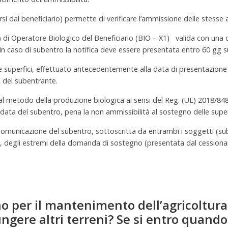
rsi dal beneficiario) permette di verificare l’ammissione delle stesse a
e) di Operatore Biologico del Beneficiario (BIO – X1) valida con una da
n caso di subentro la notifica deve essere presentata entro 60 gg su
e superfici, effettuato antecedentemente alla data di presentazione
 del subentrante.
al metodo della produzione biologica ai sensi del Reg. (UE) 2018/848
 data del subentro, pena la non ammissibilità al sostegno delle supe
a comunicazione del subentro, sottoscritta da entrambi i soggetti (s
e, degli estremi della domanda di sostegno (presentata dal cessionari
o per il mantenimento dell’agricoltura 
gere altri terreni? Se si entro quando