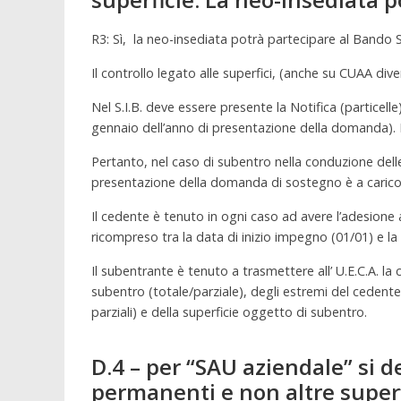
R3: Sì, la neo-insediata potrà partecipare al Bando 
Il controllo legato alle superfici, (anche su CUAA dive
Nel S.I.B. deve essere presente la Notifica (particell
gennaio dell’anno di presentazione della domanda). I
Pertanto, nel caso di subentro nella conduzione dell
presentazione della domanda di sostegno è a carico
Il cedente è tenuto in ogni caso ad avere l’adesione 
ricompreso tra la data di inizio impegno (01/01) e la
Il subentrante è tenuto a trasmettere all’ U.E.C.A. l
subentro (totale/parziale), degli estremi del cedent
parziali) e della superficie oggetto di subentro.
D.4 – per “SAU aziendale” si d
permanenti e non altre superf