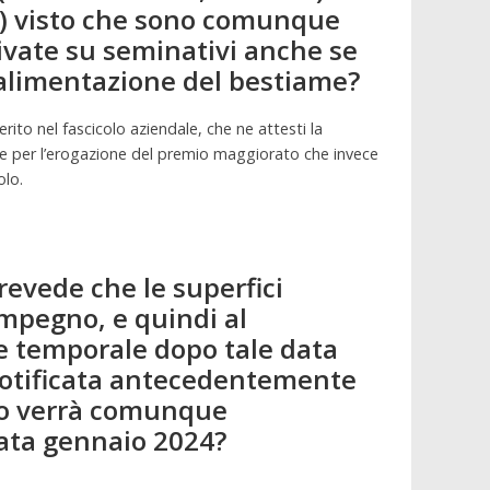
io) visto che sono comunque
ivate su seminativi anche se
l’alimentazione del bestiame?
rito nel fascicolo aziendale, che ne attesti la
ale per l’erogazione del premio maggiorato che invece
olo.
prevede che le superfici
impegno, e quindi al
ne temporale dopo tale data
 notificata antecedentemente
à o verrà comunque
tata gennaio 2024?