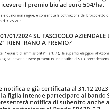
 ricevere il premio bio ad euro 504/ha.
le e quindi non irrigue, è consentita la coltivazione del broccoletto
o di € 258/Ha.
L 01/01/2024 SU FASCICOLO AZIENDALE 
21 RIENTRANO A PREMIO?
requisiti di ammissibilità” ( art. 7 ), le superfici eleggibili all’Azio
ologica” devono essere presenti in una notifica al S.I.B. precedentem
otifica e già certificata al 31.12.2023 
o la figlia intende partecipare al band
resenterà notifica di subentro anche a
potrà partecipare al Bando SRA29_2 ?