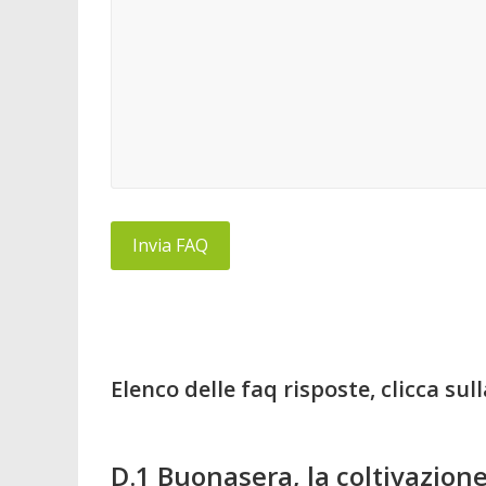
field
field
Invia FAQ
Elenco delle faq risposte, clicca su
D.1 Buonasera, la coltivazione 