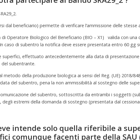
SRA29_2.
rsi dal beneficiario) permette di verificare l’ammissione delle stesse a
e) di Operatore Biologico del Beneficiario (BIO – X1) valida con una da
n caso di subentro la notifica deve essere presentata entro 60 gg su
e superfici, effettuato antecedentemente alla data di presentazione
 del subentrante.
al metodo della produzione biologica ai sensi del Reg. (UE) 2018/848
 data del subentro, pena la non ammissibilità al sostegno delle supe
a comunicazione del subentro, sottoscritta da entrambi i soggetti (s
e, degli estremi della domanda di sostegno (presentata dal cessionari
eve intende solo quella riferibile a sup
ici comunque facenti parte della SAU (a