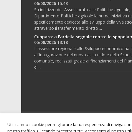
06/08/2026 15:43
Su indirizzo dell'Assessorato alle Politiche agricole, i
Dipartimento Politiche agricole la prima iniziativa n
specificamente dedicata allo sviluppo della vivaistic
attraverso il trasferimento diretto ...
Cupparo: a Fardella segnale contro lo spopol
05/08/2026 13:18
L'assessore regionale allo Sviluppo economico ha 
all'inaugurazione del nuovo asilo nido e della Scuola
comunale, realizzati grazie ai finanziamenti del Pi
di ...
Utilizziamo i cookie per migliorare la tua esperienza di navigazione,
nostro traffico. Cliccando “Accetta tutti”, acconsenti al nostro uti