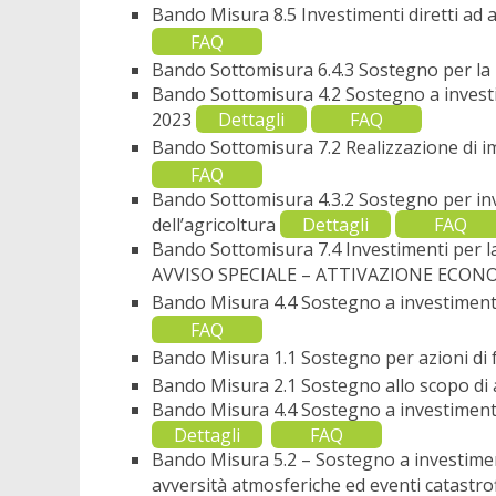
Bando Misura 8.5 Investimenti diretti ad a
FAQ
Bando Sottomisura 6.4.3 Sostegno per la r
Bando Sottomisura 4.2 Sostegno a investi
2023
Dettagli
FAQ
Bando Sottomisura 7.2 Realizzazione di imp
FAQ
Bando Sottomisura 4.3.2 Sostegno per inv
dell’agricoltura
Dettagli
FAQ
Bando Sottomisura 7.4 Investimenti per la
AVVISO SPECIALE – ATTIVAZIONE ECON
Bando Misura 4.4 Sostegno a investimenti
FAQ
Bando Misura 1.1 Sostegno per azioni di
Bando Misura
2.1 Sostegno allo scopo di a
Bando Misura 4.4 Sostegno a investimenti 
Dettagli
FAQ
Bando Misura 5.2 – Sostegno a investimenti
avversità atmosferiche ed eventi catastro