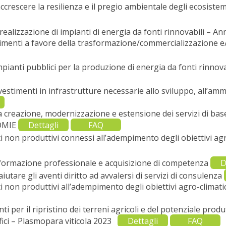
ccrescere la resilienza e il pregio ambientale degli ecosiste
ealizzazione di impianti di energia da fonti rinnovabili – An
menti a favore della trasformazione/commercializzazione e/o
ianti pubblici per la produzione di energia da fonti rinnovab
estimenti in infrastrutture necessarie allo sviluppo, all’
 creazione, modernizzazione e estensione dei servizi di bas
OMIE
Dettagli
FAQ
 non produttivi connessi all’adempimento degli obiettivi ag
 formazione professionale e acquisizione di competenza
D
iutare gli aventi diritto ad avvalersi di servizi di consulenza
non produttivi all’adempimento degli obiettivi agro-climatic
 per il ripristino dei terreni agricoli e del potenziale produ
fici – Plasmopara viticola 2023
Dettagli
FAQ