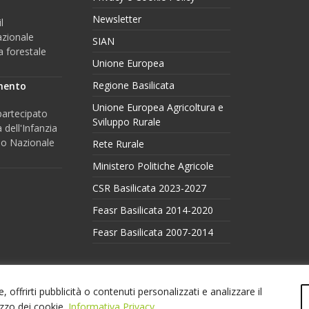
Newsletter
l
azionale
SIAN
a forestale
Unione Europea
Regione Basilicata
amento
Unione Europea Agricoltura e
partecipato
Sviluppo Rurale
 dell'Infanzia
ano Nazionale
Rete Rurale
Ministero Politiche Agricole
CSR Basilicata 2023-2027
Feasr Basilicata 2014-2020
Feasr Basilicata 2007-2014
 offrirti pubblicità o contenuti personalizzati e analizzare il
lizzo dei cookie.
Informativa Privacy