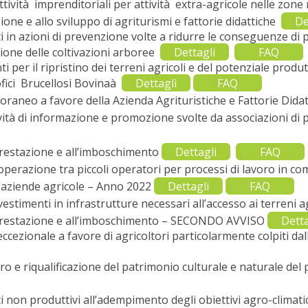
ttività imprenditoriali per attività extra-agricole nelle zone
one e allo sviluppo di agriturismi e fattorie didattiche
De
in azioni di prevenzione volte a ridurre le conseguenze di p
zione delle coltivazioni arboree
Dettagli
FAQ
er il ripristino dei terreni agricoli e del potenziale produt
ofici Brucellosi Bovinaà
Dettagli
FAQ
aneo a favore della Azienda Agrituristiche e Fattorie Dida
ità di informazione e promozione svolte da associazioni di
orestazione e all’imboschimento
Dettagli
FAQ
perazione tra piccoli operatori per processi di lavoro in c
 aziende agricole – Anno 2022
Dettagli
FAQ
timenti in infrastrutture necessari all’accesso ai terreni a
forestazione e all’imboschimento – SECONDO AVVISO
Detta
ionale a favore di agricoltori particolarmente colpiti dall’
 e riqualificazione del patrimonio culturale e naturale del p
 non produttivi all’adempimento degli obiettivi agro-climat