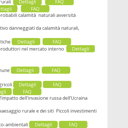
 rurali
Dettagli
FAQ
ttagli
FAQ
robabili calamità naturali avversità
tivo danneggiati da calamità naturali,
ttiche
Dettagli
FAQ
 produttori nel mercato interno
Dettagli
omune
Dettagli
FAQ
gricoli
Dettagli
FAQ
gli
FAQ
impatto dell’invasione russa dell’Ucraina
aesaggio rurale e dei siti Piccoli investimenti
ico-ambientali
Dettagli
FAQ