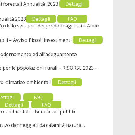
mi forestali Annualità 2023
Dettagli
nualità 2023
Dettagli
FAQ
 dello sviluppo dei prodotti agricoli – Anno
ili – Avviso Piccoli investimenti
Dettagli
ammodernamento ed all’adeguamento
e per le popolazioni rurali – RISORSE 2023 –
ro-climatico-ambientali
Dettagli
ettagli
FAQ
Dettagli
FAQ
o-ambientali – Beneficiari pubblici
ttivo danneggiati da calamità naturali,