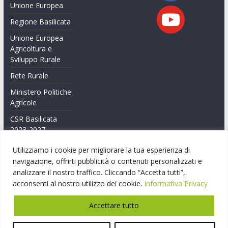
Unione Europea
Regione Basilicata
Unione Europea
Agricoltura e
Sviluppo Rurale
Rete Rurale
Ministero Politiche
Agricole
CSR Basilicata
2023-2027
Feasr Basilicata
Utilizziamo i cookie per migliorare la tua esperienza di
2014-2020
navigazione, offrirti pubblicità o contenuti personalizzati e
analizzare il nostro traffico. Cliccando “Accetta tutti”,
Feasr Basilicata
acconsenti al nostro utilizzo dei cookie.
Informativa Privacy
2007-2014
Accettare tutto