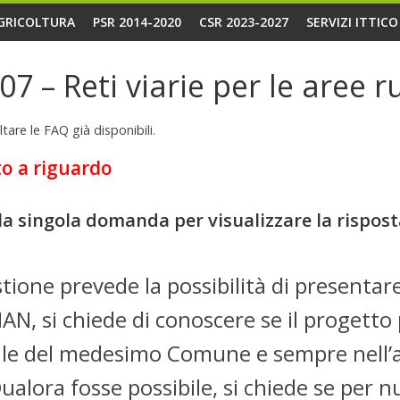
AGRICOLTURA
PSR 2014-2020
CSR 2023-2027
SERVIZI ITTIC
 – Reti viarie per le aree ru
tare le FAQ già disponibili.
to a riguardo
lla singola domanda per visualizzare la rispost
estione prevede la possibilità di presen
AN, si chiede di conoscere se il progetto
urale del medesimo Comune e sempre nell’
alora fosse possibile, si chiede se per n