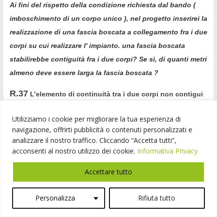
Ai fini del rispetto della condizione richiesta dal bando (
imboschimento di un corpo unico ), nel progetto inserirei la
realizzazione di una fascia boscata a collegamento fra i due
corpi su cui realizzare l' impianto. una fascia boscata
stabilirebbe contiguità fra i due corpi? Se sì, di quanti metri
almeno deve essere larga la fascia boscata ?
R.37
L’elemento di continuità tra i due corpi non contigui
deve essere sussistente all’atto della presentazione della
domanda.
Utilizziamo i cookie per migliorare la tua esperienza di
navigazione, offrirti pubblicità o contenuti personalizzati e
analizzare il nostro traffico. Cliccando “Accetta tutti”,
acconsenti al nostro utilizzo dei cookie.
Informativa Privacy
D.38
Alla luce di diversi computi metrici simulati, risulta
Accettare tutto
pressocché impossibile far rientrare nei 7.500 euro/ha i
costi di recinzione. Qualora si verificassero danni da
Personalizza
Rifiuta tutto
cinghiali (eventi molto probabili), i costi di sostituzione