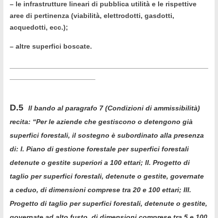
– le infrastrutture lineari di pubblica utilità e le rispettive
aree di pertinenza (viabilità, elettrodotti, gasdotti,
acquedotti, ecc.);
– altre superfici boscate.
___________________________________________________
______________________
D.5
Il bando al paragrafo 7 (Condizioni di ammissibilità)
recita: “Per le aziende che gestiscono o detengono già
superfici forestali, il sostegno è subordinato alla presenza
di:
I.
Piano di gestione forestale
per superfici forestali
detenute o gestite superiori a 100 ettari;
II.
Progetto di
taglio
per superfici forestali, detenute o gestite, governate
a ceduo, di dimensioni comprese tra 20 e 100 ettari;
III.
Progetto di taglio
per superfici forestali, detenute o gestite,
governate ad alto fusto, di dimensioni comprese tra 5 e 100