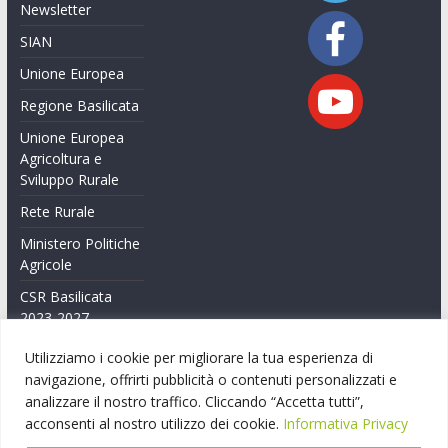
Newsletter
SIAN
Unione Europea
Regione Basilicata
Unione Europea
Agricoltura e
Sviluppo Rurale
Rete Rurale
Ministero Politiche
Agricole
CSR Basilicata
2023-2027
Feasr Basilicata
Utilizziamo i cookie per migliorare la tua esperienza di
2014-2020
navigazione, offrirti pubblicità o contenuti personalizzati e
analizzare il nostro traffico. Cliccando “Accetta tutti”,
Feasr Basilicata
acconsenti al nostro utilizzo dei cookie.
Informativa Privacy
2007-2014