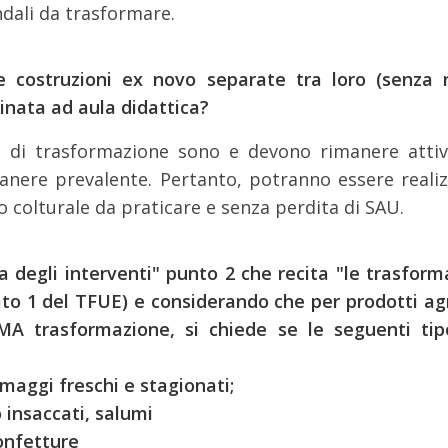
dali da trasformare.
ole costruzioni ex novo separate tra loro (senza
tinata ad aula didattica?
ità di trasformazione sono e devono rimanere attivi
nere prevalente. Pertanto, potranno essere realizz
 colturale da praticare e senza perdita di SAU.
ogia degli interventi" punto 2 che recita "le trasf
ato 1 del TFUE) e considerando che per prodotti agr
IMA
trasformazione, si chiede se le seguenti tipo
rmaggi freschi e stagionati;
o insaccati, salumi
confetture