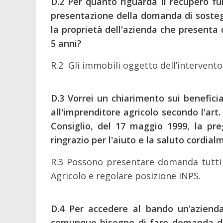
D.2
Per quanto riguarda il recupero fun
presentazione della domanda di sosteg
la proprietà dell'azienda che present
5 anni?
R.2 Gli immobili oggetto dell’intervent
D.3
Vorrei un chiarimento sui beneficiar
all'imprenditore agricolo secondo l'art
Consiglio, del 17 maggio 1999, la pre
ringrazio per l'aiuto e la saluto cordial
R.3 Possono presentare domanda tutti gli
Agricolo e regolare posizione INPS.
D.4
Per accedere al bando un’azienda g
comunque bisogno di fare domanda di i