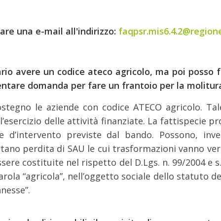
are una e-mail all'indirizzo:
faqpsr.mis6.4.2@regione.
o avere un codice ateco agricolo, ma poi posso fa
tare domanda per fare un frantoio per la molitura 
tegno le aziende con codice ATECO agricolo. Tale
’esercizio delle attività finanziate. La fattispecie p
e d’intervento previste dal bando. Possono, invece
ano perdita di SAU le cui trasformazioni vanno vers
ere costituite nel rispetto del D.Lgs. n. 99/2004 e s
arola “agricola”, nell’oggetto sociale dello statuto de
nnesse”.