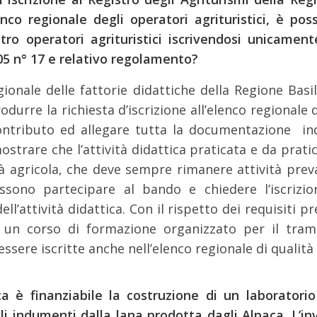
nco regionale degli operatori agrituristici, è po
tro operatori agrituristici iscrivendosi unicamen
05 n° 17 e relativo regolamento?
egionale delle fattorie didattiche della Regione Bas
odurre la richiesta d’iscrizione all’elenco regionale 
contributo ed allegare tutta la documentazione ind
mostrare che l’attività didattica praticata e da prati
à agricola, che deve sempre rimanere attività preva
ossono partecipare al bando e chiedere l’iscrizion
ell’attività didattica.
Con il rispetto dei requisiti pr
 un corso di formazione organizzato per il tramite
ere iscritte anche nell’elenco regionale di qualità d
 è finanziabile la costruzione di un laboratorio 
oli indumenti dalla lana prodotta dagli Alpaca. L’i