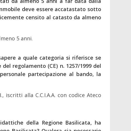
stati da almeno 5 anni a far data dalla
immobile deve essere accatastato sotto
licemente censito al catasto da almeno
lmeno 5 anni.
sapere a quale categoria si riferisce se
le del regolamento (CE) n. 1257/1999 del
 personale partecipazione al bando, la
iscritti alla C.C.I.A.A. con codice Ateco
idattiche della Regione Basilicata, ha
one Basilicata? Qualora sia necessario