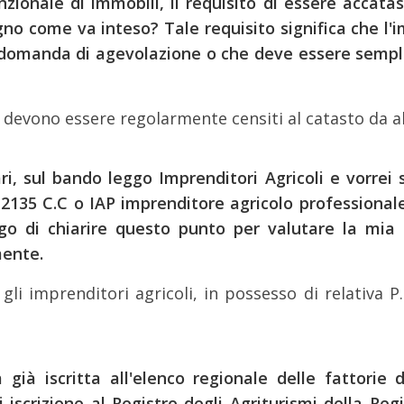
zionale di immobili, il requisito di essere accata
no come va inteso? Tale requisito significa che l'
a domanda di agevolazione o che deve essere semp
o devono essere regolarmente censiti al catasto da a
i, sul bando leggo Imprenditori Agricoli e vorrei 
. 2135 C.C o IAP imprenditore agricolo professiona
go di chiarire questo punto per valutare la mia
mente.
 imprenditori agricoli, in possesso di relativa P.I., 
ià iscritta all'elenco regionale delle fattorie d
scrizione al Registro degli Agriturismi della Regi