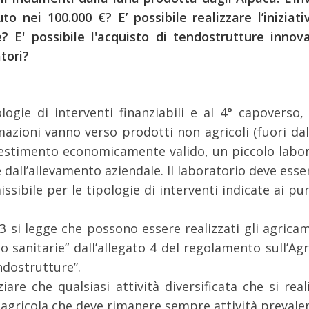
uto nei 100.000 €?
E’ possibile realizzare l’inizia
le?
E' possibile l'acquisto di tendostrutture inno
atori?
ologie di interventi finanziabili e al 4° capoverso
mazioni vanno verso prodotti non agricoli (fuori dal
nvestimento economicamente valido, un piccolo labo
e dall’allevamento aziendale. Il laboratorio deve esse
bile per le tipologie di interventi indicate ai pun
3 si legge che possono essere realizzati gli agrica
sanitarie” dall’allegato 4 del regolamento sull’Agri
ndostrutture”.
iare che qualsiasi attività diversificata che si re
 agricola che deve rimanere sempre attività prevale