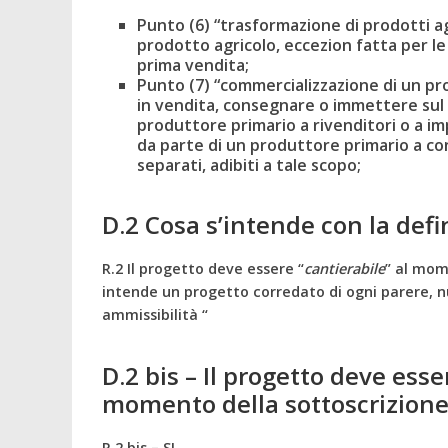
Punto (6) “trasformazione di prodotti ag
prodotto agricolo, eccezion fatta per le
prima vendita;
Punto (7) “commercializzazione di un pro
in vendita, consegnare o immettere sul 
produttore primario a rivenditori o a im
da parte di un produttore primario a con
separati, adibiti a tale scopo;
D.2 Cosa s’intende con la defin
R.2 Il progetto deve essere “
cantierabile
” al mom
intende un progetto corredato di ogni parere, nu
ammissibilità “
D.2 bis –
Il progetto deve esser
momento della sottoscrizione
R.2 bis – SI