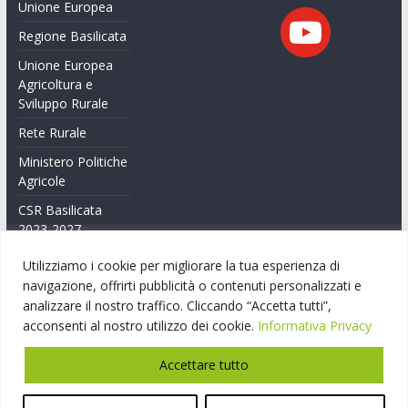
Unione Europea
Regione Basilicata
Unione Europea
Agricoltura e
Sviluppo Rurale
Rete Rurale
Ministero Politiche
Agricole
CSR Basilicata
2023-2027
Feasr Basilicata
Utilizziamo i cookie per migliorare la tua esperienza di
2014-2020
navigazione, offrirti pubblicità o contenuti personalizzati e
analizzare il nostro traffico. Cliccando “Accetta tutti”,
Feasr Basilicata
acconsenti al nostro utilizzo dei cookie.
Informativa Privacy
2007-2014
Accettare tutto