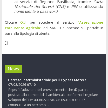
ai servizi di Regione Basilicata, tramite
Carta
Nazionale dei Servizi (CNS)
e
PIN
o utilizzando
e
password
.
nome utente
Cliccare
QUI
per accedere al servizio
"Assegnazione
carburante agricolo"
del SIA-RB e operare sul portale in
base alla tipologia di utente.
[:]
News
Decreto interministeriale per il Bypass Matera
07/08/2026 07:10
Pepe: "L'adozione del provvedimento che d? parere
positivo alla compatibilit? ambientale conferma il regolare
sviluppo dell'iter autorizzativo. Un risultato che d?
continuit? a un percorso ...