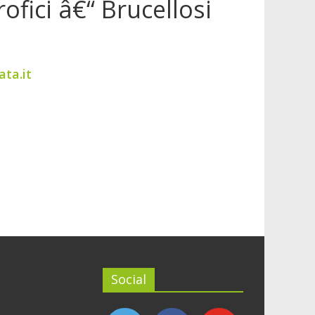
ofici â€“ Brucellosi
ata.it
Social