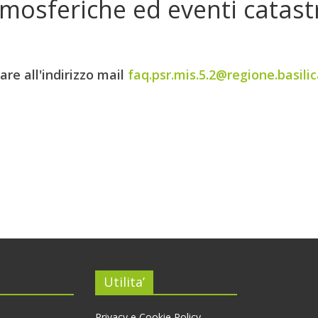
mosferiche ed eventi catastr
are all'indirizzo mail
faq.psr.mis.5.2@regione.basilic
Utilita’
Privacy e Cookie Policy